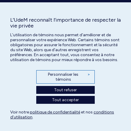
Cliquez ici pour vous connecter par VPN
(revenez ensuite au
https://chuv.umontreal.ca/intranet/
)
L’UdeM reconnaît l’importance de respecter la
vie privée
L’utilisation de témoins nous permet d’améliorer et de
personnaliser votre expérience Web. Certains témoins sont
obligatoires pour assurer le fonctionnement et la sécurité
du site Web, alors que d’autres enregistrent vos
préférences. En acceptant tout, vous consentez à notre
utilisation de témoins pour mieux répondre à vos besoins.
Personnaliser les
>
Tous droits réservés | Centre hospitalier universitaire vétérinaire de l'Université
témoins
de Montréal | 2026
Tout refuser
Paramètres des témoins
Tout accepter
Voir notre
politique de confidentialité
et nos
conditions
d’utilisation
.