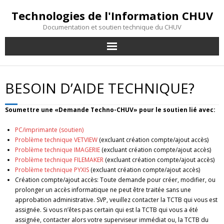
Technologies de l'Information CHUV
Documentation et soutien technique du CHUV
Besoin d’aide technique?
BESOIN D’AIDE TECHNIQUE?
Formation & Documentation
Soumettre une «Demande Techno-CHUV» pour le soutien lié avec:
Portail des logiciels
PC/imprimante (soutien)
Problème technique VETVIEW
(excluant création compte/ajout accès)
Mon portail UdeM
Problème technique IMAGERIE
(excluant création compte/ajout accès)
Problème technique FILEMAKER
(excluant création compte/ajout accès)
Index du site
Problème technique PYXIS
(excluant création compte/ajout accès)
Création compte/ajout accès: Toute demande pour créer, modifier, ou
prolonger un accès informatique ne peut être traitée sans une
approbation administrative. SVP, veuillez contacter la TCTB qui vous est
assignée. Si vous n’êtes pas certain qui est la TCTB qui vous a été
assignée, contacter alors votre superviseur immédiat ou, la TCTB du