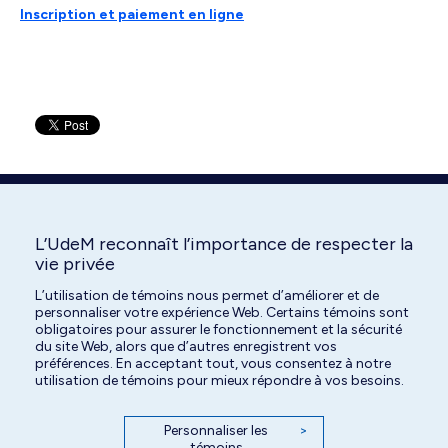
Inscription et paiement en ligne
L’UdeM reconnaît l’importance de respecter la
Partagez!
vie privée
L’utilisation de témoins nous permet d’améliorer et de
Share
Share
Share
personnaliser votre expérience Web. Certains témoins sont
obligatoires pour assurer le fonctionnement et la sécurité
on
on
on
du site Web, alors que d’autres enregistrent vos
préférences. En acceptant tout, vous consentez à notre
Facebook
X
LinkedIn
utilisation de témoins pour mieux répondre à vos besoins.
Personnaliser les
>
témoins