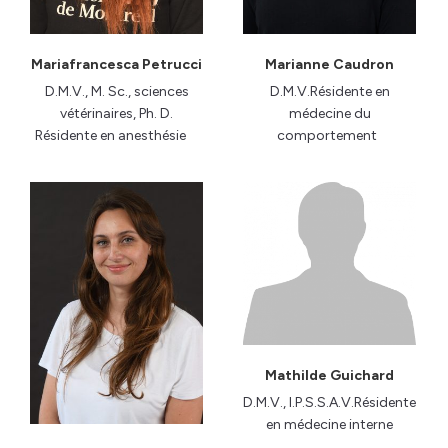
Mariafrancesca Petrucci
Marianne Caudron
D.M.V., M. Sc., sciences
D.M.V.Résidente en
vétérinaires, Ph. D.
médecine du
Résidente en anesthésie
comportement
Mathilde Guichard
D.M.V., I.P.S.S.A.V.Résidente
en médecine interne