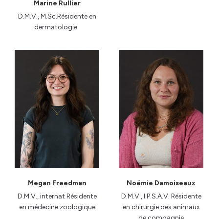
Marine Rullier
D.M.V., M.Sc.Résidente en
dermatologie
Megan Freedman
Noémie Damoiseaux
D.M.V., internat Résidente
D.M.V., I.P.S.A.V. Résidente
en médecine zoologique
en chirurgie des animaux
de compagnie