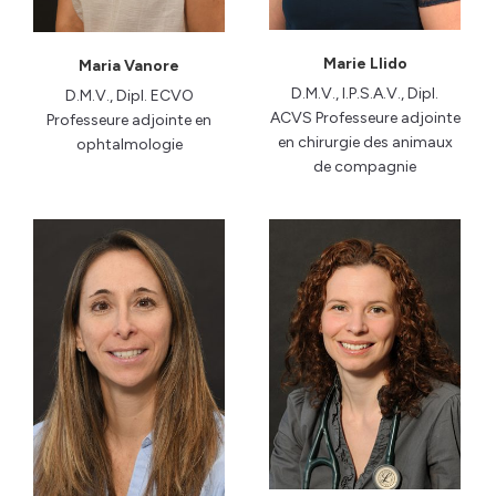
Marie Llido
Maria Vanore
D.M.V., I.P.S.A.V., Dipl.
D.M.V., Dipl. ECVO
ACVS Professeure adjointe
Professeure adjointe en
en chirurgie des animaux
ophtalmologie
de compagnie