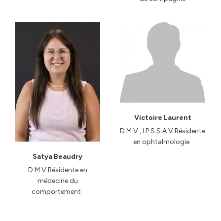
Victoire Laurent
D.M.V., I.P.S.S.A.V.Résidente
en ophtalmologie
Satya Beaudry
D.M.V.Résidente en
médecine du
comportement