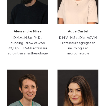
Alessandro Mirra
Aude Castel
D.M.V., M.Sc., Ph.D.,
D.M.V., M.Sc., Dipl. ACVIM
Founding Fellow ACVAA-
Professeure agrégée en
PM, Dipl. ECVAAProfesseur
neurologie et
adjoint en anesthésiologie
neurochirurgie