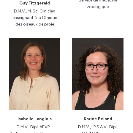
Service de médecine
Guy Fitzgerald
zoologique
D.M.V., M. Sc. Clinicien
enseignant à la Clinique
des oiseaux de proie
Isabelle Langlois
Karine Beland
D.M.V., Dipl. ABVP –
D.M.V., I.P.S.A.V., Dipl.