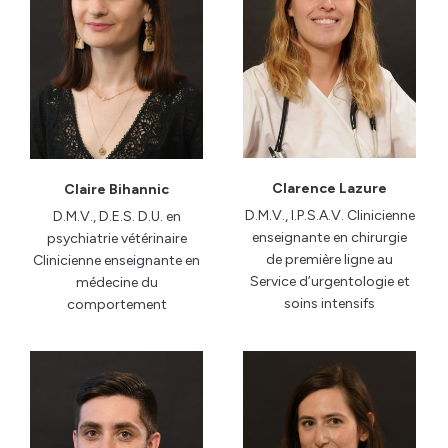
Clarence Lazure
Claire Bihannic
D.M.V., I.P.S.A.V. Clinicienne
D.M.V., D.E.S. D.U. en
enseignante en chirurgie
psychiatrie vétérinaire
de première ligne au
Clinicienne enseignante en
Service d’urgentologie et
médecine du
soins intensifs
comportement