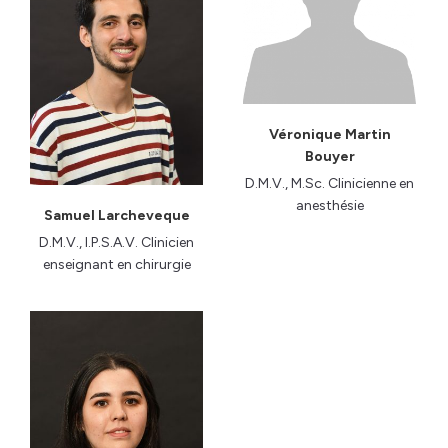
Véronique Martin
Bouyer
D.M.V., M.Sc. Clinicienne en
anesthésie
Samuel Larcheveque
D.M.V., I.P.S.A.V. Clinicien
enseignant en chirurgie