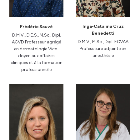
Inga-Catalina Cruz
Frédéric Sauvé
Benedetti
D.M.V., D.E.S., M.Sc., Dipl.
D.M.V., M.Sc., Dipl. ECVAA
ACVD Professeur agrégé
Professeure adjointe en
en dermatologie Vice-
anesthésie
doyen aux affaires
cliniques et à la formation
professionnelle