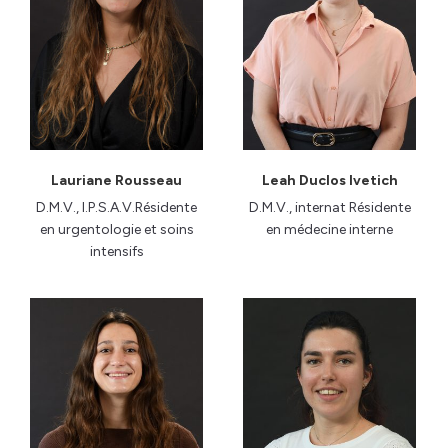
Lauriane Rousseau
Leah Duclos Ivetich
D.M.V., I.P.S.A.V.Résidente
D.M.V., internat Résidente
en urgentologie et soins
en médecine interne
intensifs