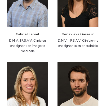
Gabriel Benoit
Geneviève Gosselin
D.M.V., I.P.S.A.V. Clinicien
D.M.V., I.P.S.A.V. Clinicienne
enseignant en imagerie
enseignante en anesthésie
médicale