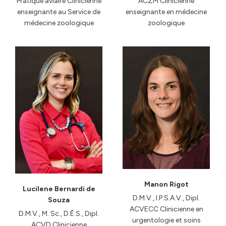
Pratique aviaire Clinicienne
ACZM Clinicienne
enseignante au Service de
enseignante en médecine
médecine zoologique
zoologique
Manon Rigot
Lucilene Bernardi de
D.M.V., I.P.S.A.V., Dipl.
Souza
ACVECC Clinicienne en
D.M.V., M. Sc., D.É.S., Dipl.
urgentologie et soins
ACVD Clinicienne