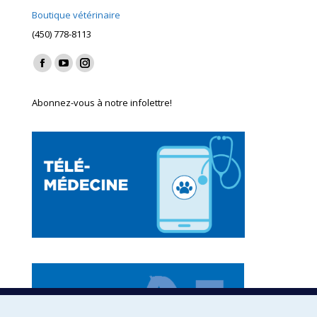
Boutique vétérinaire
(450) 778-8113
Find us on:
Facebook
YouTube
Instagram
page
page
page
Abonnez-vous à notre infolettre!
opens
opens
opens
in
in
in
new
new
new
window
window
window