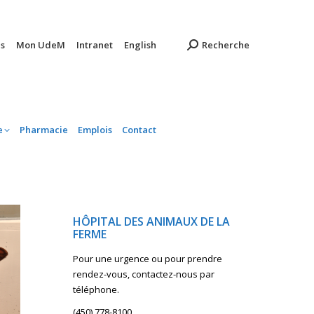
ambulatoire
Pharmacie
Emplois
Contact
s
Mon UdeM
Intranet
English
Recherche
e
Pharmacie
Emplois
Contact
HÔPITAL DES ANIMAUX DE LA
FERME
Pour une urgence ou pour prendre
rendez-vous, contactez-nous par
téléphone.
(450) 778-8100