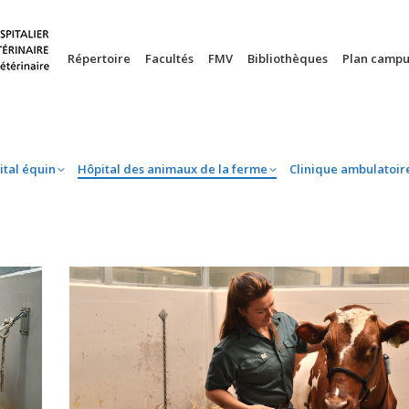
nie
Hôpital équin
Hôpital des animaux de la ferme
Clinique 
Répertoire
Facultés
FMV
Bibliothèques
Plan campu
ital équin
Hôpital des animaux de la ferme
Clinique ambulatoir