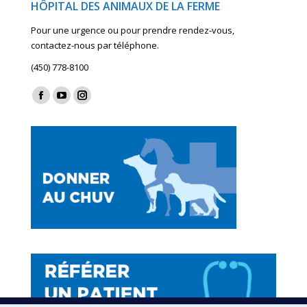
HÔPITAL DES ANIMAUX DE LA FERME
Pour une urgence ou pour prendre rendez-vous,
contactez-nous par téléphone.
(450) 778-8100
Find us on:
Facebook
YouTube
Instagram
page
page
page
opens
opens
opens
in
in
in
new
new
new
window
window
window