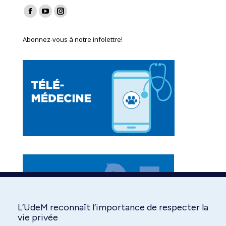
Find us on:
Facebook
YouTube
Instagram
page
page
page
Abonnez-vous à notre infolettre!
opens
opens
opens
in
in
in
new
new
new
window
window
window
L’UdeM reconnaît l’importance de respecter la
vie privée