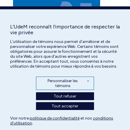
opens
opens
opens
in
in
in
new
new
new
window
window
window
L’UdeM reconnaît l’importance de respecter la
vie privée
L’utilisation de témoins nous permet d’améliorer et de
personnaliser votre expérience Web. Certains témoins sont
obligatoires pour assurer le fonctionnement et la sécurité
du site Web, alors que d’autres enregistrent vos
préférences. En acceptant tout, vous consentez à notre
utilisation de témoins pour mieux répondre à vos besoins.
Personnaliser les
>
témoins
Tout refuser
Tout accepter
Tous droits réservés | Centre hospitalier universitaire vétérinaire de l'Université
Voir notre
politique de confidentialité
et nos
conditions
d’utilisation
.
de Montréal | 2026