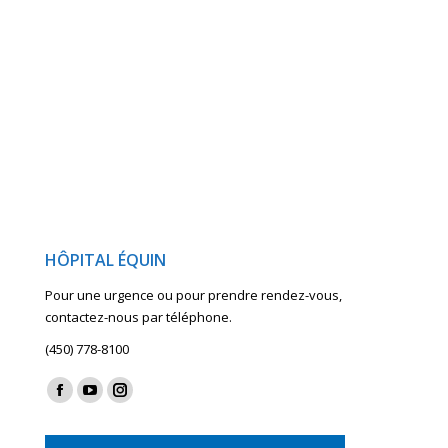
HÔPITAL ÉQUIN
Pour une urgence ou pour prendre rendez-vous,
contactez-nous par téléphone.
(450) 778-8100
Find us on:
Facebook
YouTube
Instagram
page
page
page