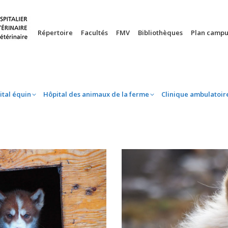
nie
Hôpital équin
Hôpital des animaux de la ferme
Clinique 
Répertoire
Facultés
FMV
Bibliothèques
Plan campu
ital équin
Hôpital des animaux de la ferme
Clinique ambulatoir