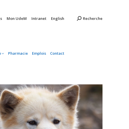
ambulatoire
Pharmacie
Emplois
Contact
s
Mon UdeM
Intranet
English
Recherche
e
Pharmacie
Emplois
Contact