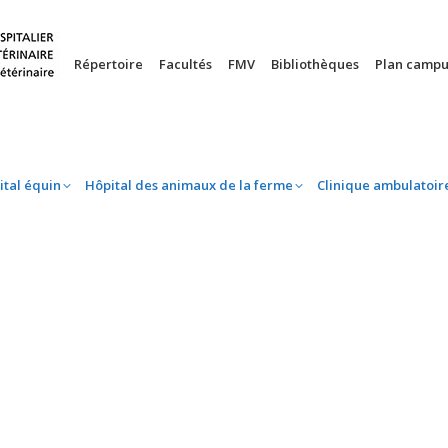
nie
Hôpital équin
Hôpital des animaux de la ferme
Clinique 
Répertoire
Facultés
FMV
Bibliothèques
Plan campu
ital équin
Hôpital des animaux de la ferme
Clinique ambulatoir