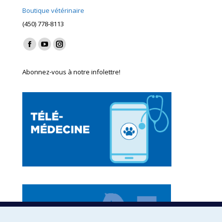
Boutique vétérinaire
(450) 778-8113
Find us on:
Facebook
YouTube
Instagram
page
page
page
Abonnez-vous à notre infolettre!
opens
opens
opens
in
in
in
new
new
new
window
window
window