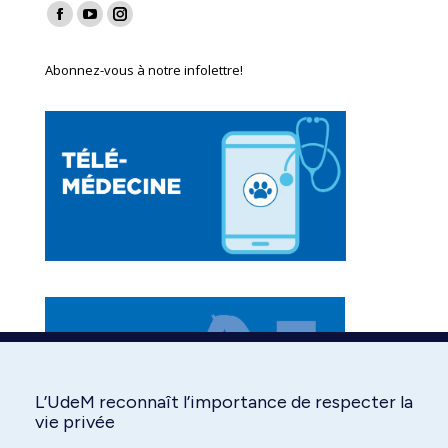
Find us on:
Facebook
YouTube
Instagram
page
page
page
Abonnez-vous à notre infolettre!
opens
opens
opens
in
in
in
new
new
new
window
window
window
L’UdeM reconnaît l’importance de respecter la
vie privée