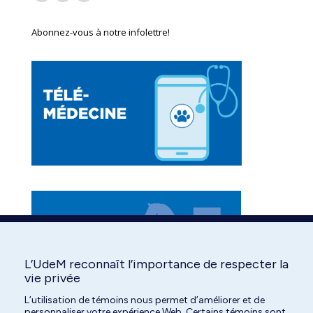
Facebook
YouTube
Instagram
page
page
page
Abonnez-vous à notre infolettre!
opens
opens
opens
in
in
in
new
new
new
window
window
window
L’UdeM reconnaît l’importance de respecter la
vie privée
L’utilisation de témoins nous permet d’améliorer et de
personnaliser votre expérience Web. Certains témoins sont