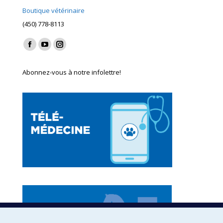
Boutique vétérinaire
(450) 778-8113
Find us on:
Facebook
YouTube
Instagram
page
page
page
Abonnez-vous à notre infolettre!
opens
opens
opens
in
in
in
new
new
new
window
window
window