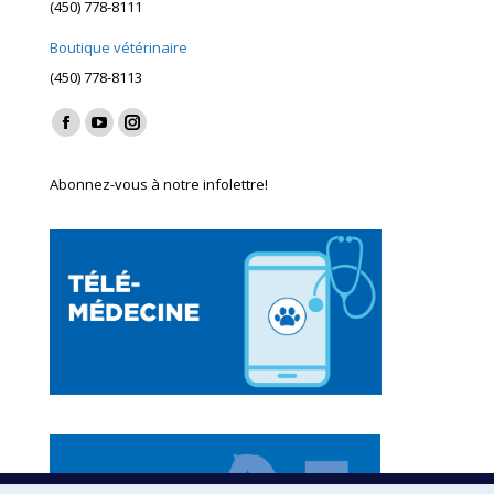
(450) 778-8111
Boutique vétérinaire
(450) 778-8113
Find us on:
Facebook
YouTube
Instagram
page
page
page
Abonnez-vous à notre infolettre!
opens
opens
opens
in
in
in
new
new
new
window
window
window