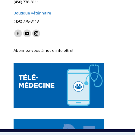
(450) 778-8111
Boutique vétérinaire
(450) 778-8113
Find us on:
Facebook
YouTube
Instagram
page
page
page
Abonnez-vous à notre infolettre!
opens
opens
opens
in
in
in
new
new
new
window
window
window