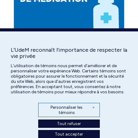
L’UdeM reconnaît l’importance de respecter la
Find us on:
Facebook
YouTube
Instagram
vie privée
page
page
page
L’utilisation de témoins nous permet d’améliorer et de
personnaliser votre expérience Web. Certains témoins sont
opens
opens
opens
obligatoires pour assurer le fonctionnement et la sécurité
in
in
in
du site Web, alors que d’autres enregistrent vos
préférences. En acceptant tout, vous consentez à notre
new
new
new
utilisation de témoins pour mieux répondre à vos besoins.
window
window
window
Personnaliser les
>
témoins
Tout refuser
Tout accepter