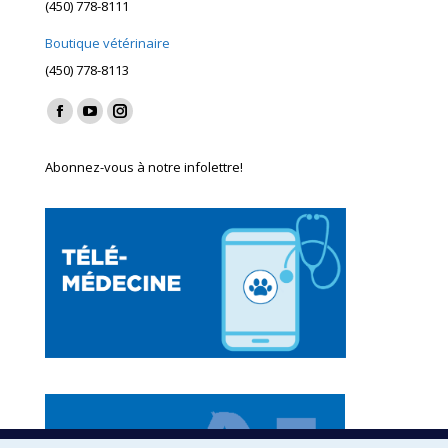
(450) 778-8111
Boutique vétérinaire
(450) 778-8113
Find us on:
Facebook
YouTube
Instagram
page
page
page
Abonnez-vous à notre infolettre!
opens
opens
opens
in
in
in
new
new
new
window
window
window