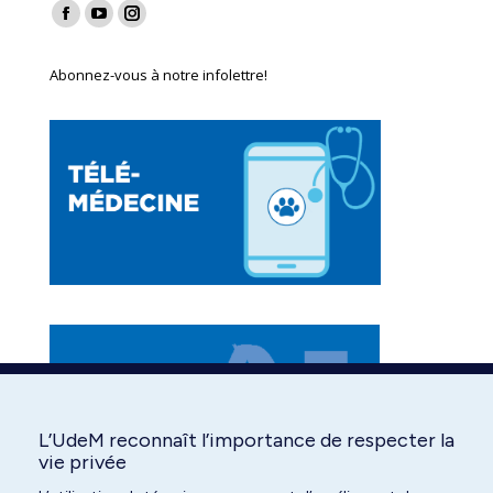
Find us on:
Facebook
YouTube
Instagram
page
page
page
Abonnez-vous à notre infolettre!
opens
opens
opens
in
in
in
new
new
new
window
window
window
L’UdeM reconnaît l’importance de respecter la
vie privée