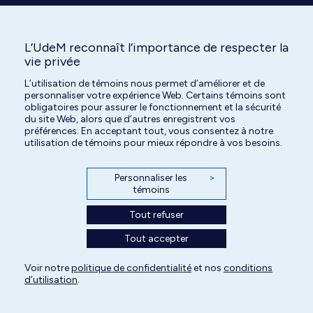
L’UdeM reconnaît l’importance de respecter la
vie privée
L’utilisation de témoins nous permet d’améliorer et de
personnaliser votre expérience Web. Certains témoins sont
obligatoires pour assurer le fonctionnement et la sécurité
du site Web, alors que d’autres enregistrent vos
préférences. En acceptant tout, vous consentez à notre
Tous droits réservés | Centre hospitalier universitaire vétérinaire de l'Université
utilisation de témoins pour mieux répondre à vos besoins.
de Montréal | 2026
Paramètres des témoins
Personnaliser les
>
témoins
Tout refuser
Tout accepter
Voir notre
politique de confidentialité
et nos
conditions
d’utilisation
.