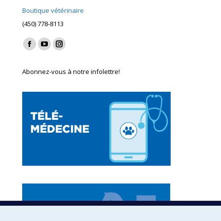
Boutique vétérinaire
(450) 778-8113
Find us on:
Facebook
YouTube
Instagram
page
page
page
Abonnez-vous à notre infolettre!
opens
opens
opens
in
in
in
new
new
new
window
window
window