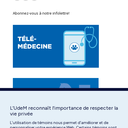
Facebook
YouTube
Instagram
page
page
page
Abonnez-vous à notre infolettre!
opens
opens
opens
in
in
in
new
new
new
window
window
window
L’UdeM reconnaît l’importance de respecter la
vie privée
L’utilisation de témoins nous permet d’améliorer et de
personnaliser votre expérience Web. Certains témoins sont