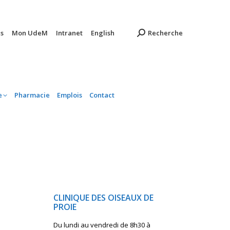
ambulatoire
Pharmacie
Emplois
Contact
s
Mon UdeM
Intranet
English
Recherche
e
Pharmacie
Emplois
Contact
CLINIQUE DES OISEAUX DE
PROIE
Du lundi au vendredi de 8h30 à