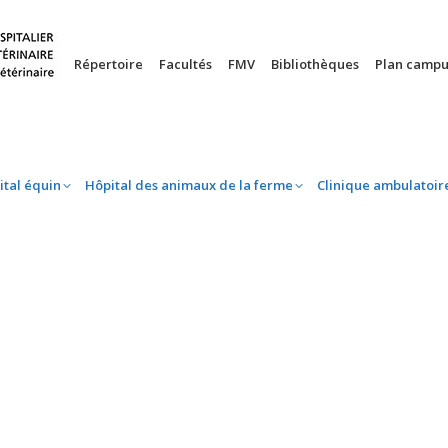
nie
Hôpital équin
Hôpital des animaux de la ferme
Clinique 
Répertoire
Facultés
FMV
Bibliothèques
Plan campu
ital équin
Hôpital des animaux de la ferme
Clinique ambulatoir