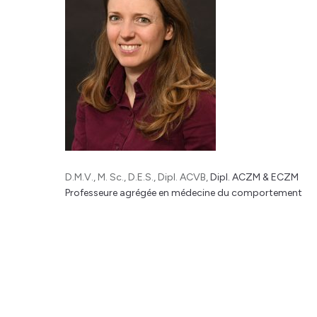
D.M.V., M. Sc., D.E.S., Dipl. ACVB,
Dipl. ACZM & ECZM
Professeure agrégée en médecine du comportement