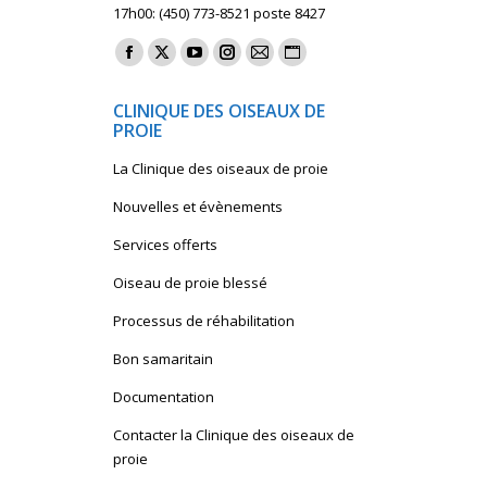
17h00: (450) 773-8521 poste 8427
Find us on:
Facebook
X
YouTube
Instagram
Mail
Website
page
page
page
page
page
page
CLINIQUE DES OISEAUX DE
opens
opens
opens
opens
opens
opens
PROIE
in
in
in
in
in
in
La Clinique des oiseaux de proie
new
new
new
new
new
new
window
window
window
window
window
window
Nouvelles et évènements
Services offerts
Oiseau de proie blessé
Processus de réhabilitation
Bon samaritain
Documentation
Contacter la Clinique des oiseaux de
proie