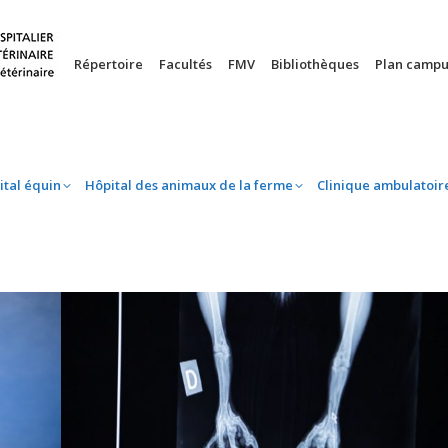
nie
Hôpital équin
Hôpital des animaux de la ferme
Clinique 
Répertoire
Facultés
FMV
Bibliothèques
Plan campu
ital équin
Hôpital des animaux de la ferme
Clinique ambulatoir