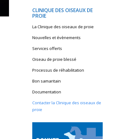
page
page
page
page
page
page
CLINIQUE DES OISEAUX DE
opens
opens
opens
opens
opens
opens
PROIE
in
in
in
in
in
in
La Clinique des oiseaux de proie
new
new
new
new
new
new
window
window
window
window
window
window
Nouvelles et évènements
Services offerts
Oiseau de proie blessé
Processus de réhabilitation
Bon samaritain
Documentation
Contacter la Clinique des oiseaux de
proie