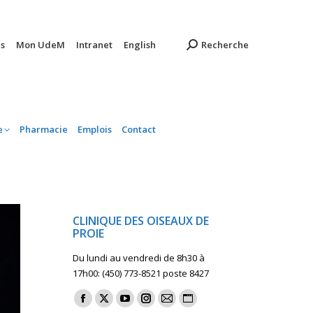
ambulatoire
Pharmacie
Emplois
Contact
s
Mon UdeM
Intranet
English
Recherche
e
Pharmacie
Emplois
Contact
CLINIQUE DES OISEAUX DE
PROIE
Du lundi au vendredi de 8h30 à
17h00: (450) 773-8521 poste 8427
Find us on:
Facebook
X
YouTube
Instagram
Mail
Website