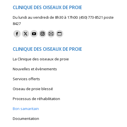
CLINIQUE DES OISEAUX DE PROIE
Du lundi au vendredi de 8h30 à 17h00: (450) 773-8521 poste
8427
Find us on:
Facebook
X
YouTube
Instagram
Mail
Website
page
page
page
page
page
page
CLINIQUE DES OISEAUX DE PROIE
opens
opens
opens
opens
opens
opens
La Clinique des oiseaux de proie
in
in
in
in
in
in
new
new
new
new
new
new
Nouvelles et évènements
window
window
window
window
window
window
Services offerts
Oiseau de proie blessé
Processus de réhabilitation
Bon samaritain
Documentation