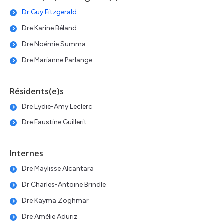
Dr Guy Fitzgerald
Dre Karine Béland
Dre Noémie Summa
Dre Marianne Parlange
Résidents(e)s
Dre Lydie-Amy Leclerc
Dre Faustine Guillerit
Internes
Dre Maylisse Alcantara
Dr Charles-Antoine Brindle
Dre Kayma Zoghmar
Dre Amélie Aduriz