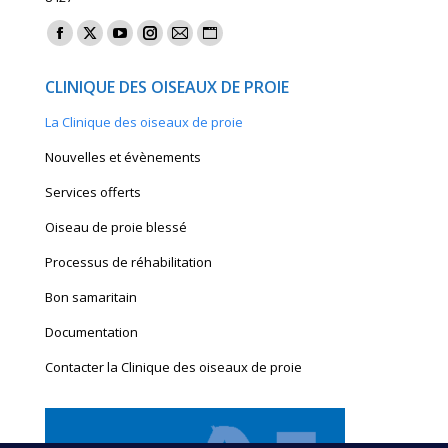
Find us on:
Facebook
X
YouTube
Instagram
Mail
Website
page
page
page
page
page
page
CLINIQUE DES OISEAUX DE PROIE
opens
opens
opens
opens
opens
opens
La Clinique des oiseaux de proie
in
in
in
in
in
in
new
new
new
new
new
new
Nouvelles et évènements
window
window
window
window
window
window
Services offerts
Oiseau de proie blessé
Processus de réhabilitation
Bon samaritain
Documentation
Contacter la Clinique des oiseaux de proie