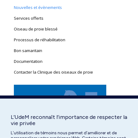
new
new
new
new
new
new
Nouvelles et évènements
window
window
window
window
window
window
Services offerts
Oiseau de proie blessé
Processus de réhabilitation
Bon samaritain
Documentation
Contacter la Clinique des oiseaux de proie
L’UdeM reconnaît l’importance de respecter la
vie privée
L’utilisation de témoins nous permet d’améliorer et de