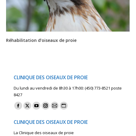
Réhabilitation d’oiseaux de proie
CLINIQUE DES OISEAUX DE PROIE
Du lundi au vendredi de 8h30 à 17h00: (450) 773-8521 poste
8427
Find us on:
Facebook
X
YouTube
Instagram
Mail
Website
page
page
page
page
page
page
CLINIQUE DES OISEAUX DE PROIE
opens
opens
opens
opens
opens
opens
La Clinique des oiseaux de proie
in
in
in
in
in
in