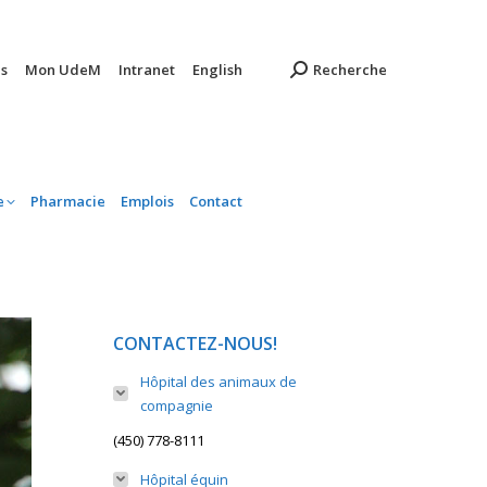
ambulatoire
Pharmacie
Emplois
Contact
s
Mon UdeM
Intranet
English
Recherche
e
Pharmacie
Emplois
Contact
CONTACTEZ-NOUS!
Hôpital des animaux de
compagnie
(450) 778-8111
Hôpital équin