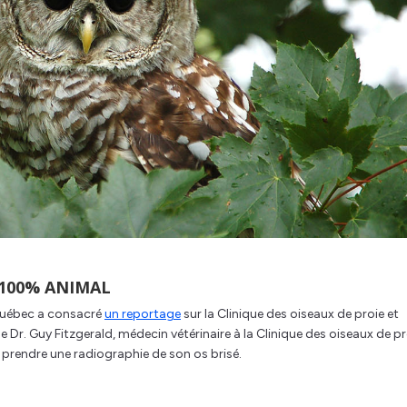
 100% ANIMAL
-Québec a consacré
un reportage
sur la Clinique des oiseaux de proie et
le Dr. Guy Fitzgerald, médecin vétérinaire à la Clinique des oiseaux de pr
prendre une radiographie de son os brisé.