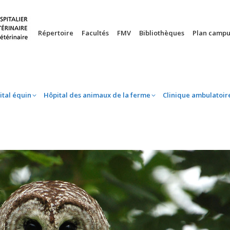
nie
Hôpital équin
Hôpital des animaux de la ferme
Clinique 
Répertoire
Facultés
FMV
Bibliothèques
Plan campu
ital équin
Hôpital des animaux de la ferme
Clinique ambulatoir