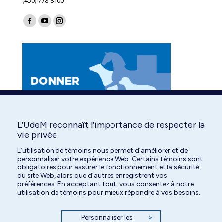
(450) 778-8100
Find us on:
Facebook
YouTube
Instagram
page
page
page
opens
opens
opens
in
in
in
new
new
new
window
window
window
L’UdeM reconnaît l’importance de respecter la
vie privée
L’utilisation de témoins nous permet d’améliorer et de
personnaliser votre expérience Web. Certains témoins sont
obligatoires pour assurer le fonctionnement et la sécurité
du site Web, alors que d’autres enregistrent vos
préférences. En acceptant tout, vous consentez à notre
utilisation de témoins pour mieux répondre à vos besoins.
Personnaliser les
>