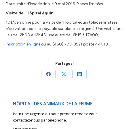
Date limite d’inscription le 9 mai 2016. Places limitées.
Visite de l’Hôpital équin
10$/personne pour la visite de l’Hôpital équin (places limitées,
réservation requise, payable sur place en argent). Une visite aura
lieu de 12h00 à 12h45, une autre de 16h15 à 17h00.
Inscription en ligne
ou au (450) 773-8521 poste 44018
Partagez!
Share
Share
Share
on
on
on
Facebook
X
LinkedIn
HÔPITAL DES ANIMAUX DE LA FERME
Pour une urgence ou pour prendre rendez-vous,
contactez-nous par téléphone.