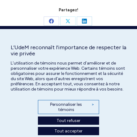
Partagez!
Share
Share
Share
on
on
on
Facebook
X
LinkedIn
L’UdeM reconnaît l’importance de respecter la
vie privée
Search:
L’utilisation de témoins nous permet d’améliorer et de
personnaliser votre expérience Web. Certains témoins sont
obligatoires pour assurer le fonctionnement et la sécurité
du site Web, alors que d’autres enregistrent vos
préférences. En acceptant tout, vous consentez à notre
utilisation de témoins pour mieux répondre à vos besoins.
Personnaliser les
>
témoins
Tout refuser
Tout accepter