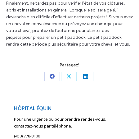
Finalement, ne tardez pas pour vérifier l’état de vos clôtures,
abris et installations en général. Lorsque le sol sera gelé, il
deviendra bien difficile d’effectuer certains projets! Si vous avez
un cheval en convalescence ou prévoyez une chirurgie pour
votre cheval, profitez de l’automne pour planter des
piquets pour préparer un petit paddock. Le petit paddock
rendra cette période plus sécuritaire pour votre cheval et vous.
Partagez!
Share
Share
Share
on
on
on
Facebook
X
LinkedIn
HÔPITAL ÉQUIN
Pour une urgence ou pour prendre rendez-vous,
contactez-nous par téléphone.
(450) 778-8100