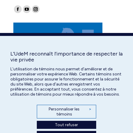
Find us on:
Facebook
YouTube
Instagram
page
page
page
opens
opens
opens
in
in
in
new
new
new
window
window
window
L’UdeM reconnaît l’importance de respecter la
vie privée
L’utilisation de témoins nous permet d’améliorer et de
personnaliser votre expérience Web. Certains témoins sont
obligatoires pour assurer le fonctionnement et la sécurité
du site Web, alors que d’autres enregistrent vos
préférences. En acceptant tout, vous consentez à notre
utilisation de témoins pour mieux répondre à vos besoins.
Personnaliser les
>
témoins
Tout refuser