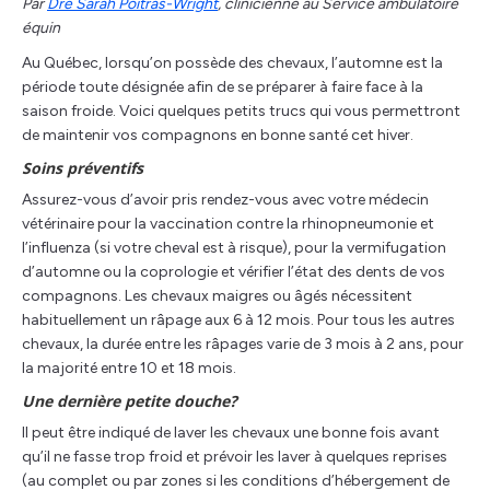
Par
Dre Sarah Poitras-Wright
, clinicienne au Service ambulatoire
équin
Au Québec, lorsqu’on possède des chevaux, l’automne est la
période toute désignée afin de se préparer à faire face à la
saison froide. Voici quelques petits trucs qui vous permettront
de maintenir vos compagnons en bonne santé cet hiver.
Soins préventifs
Assurez-vous d’avoir pris rendez-vous avec votre médecin
vétérinaire pour la vaccination contre la rhinopneumonie et
l’influenza (si votre cheval est à risque), pour la vermifugation
d’automne ou la coprologie et vérifier l’état des dents de vos
compagnons. Les chevaux maigres ou âgés nécessitent
habituellement un râpage aux 6 à 12 mois. Pour tous les autres
chevaux, la durée entre les râpages varie de 3 mois à 2 ans, pour
la majorité entre 10 et 18 mois.
Une dernière petite douche?
Il peut être indiqué de laver les chevaux une bonne fois avant
qu’il ne fasse trop froid et prévoir les laver à quelques reprises
(au complet ou par zones si les conditions d’hébergement de