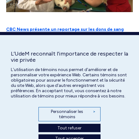
CBC News présente un reportage sur les dons de sang
canins au CHUV.
L’UdeM reconnaît l’importance de respecter la
Partagez!
vie privée
L’utilisation de témoins nous permet d’améliorer et de
Share
Share
Share
personnaliser votre expérience Web. Certains témoins sont
obligatoires pour assurer le fonctionnement et la sécurité
on
on
on
du site Web, alors que d’autres enregistrent vos
Facebook
X
LinkedIn
préférences. En acceptant tout, vous consentez à notre
utilisation de témoins pour mieux répondre à vos besoins.
Personnaliser les
>
témoins
Tout refuser
Tout accepter