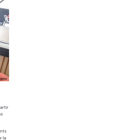
artir
ir
ants
r la