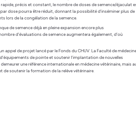
rapide, précis et constant, le nombre de doses de semence/éjaculat e
r dose pourra être réduit, donnant la possibilité d’inséminer plus de
s lors de la congélation de la semence.
nque de semence déjà en pleine expansion encore plus
le nombre d’évaluations de semence augmentera également, d’où
un appel de projet lancé par le Fonds du CHUV. La Faculté de médecin
on d’équipements de pointe et soutenir l’implantation de nouvelles
emeurer une référence internationale en médecine vétérinaire, mais a
 de soutenir la formation de la relève vétérinaire.