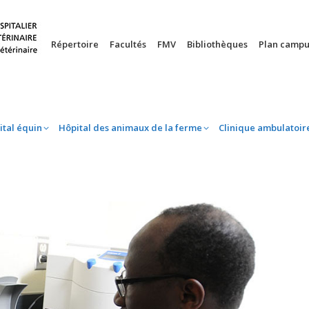
nie
Hôpital équin
Hôpital des animaux de la ferme
Clinique 
Répertoire
Facultés
FMV
Bibliothèques
Plan campu
ital équin
Hôpital des animaux de la ferme
Clinique ambulatoir