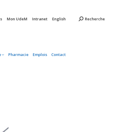
ambulatoire
Pharmacie
Emplois
Contact
s
Mon UdeM
Intranet
English
Recherche
e
Pharmacie
Emplois
Contact