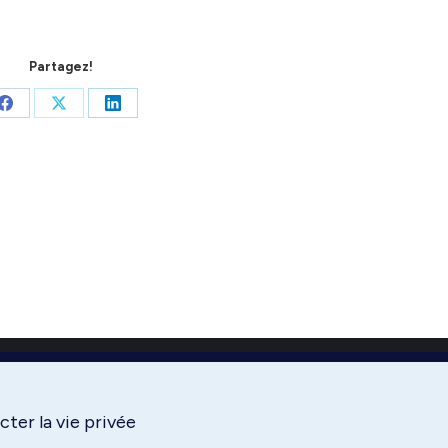
Partagez!
Share
Share
Share
on
on
on
Facebook
X
LinkedIn
ter la vie privée