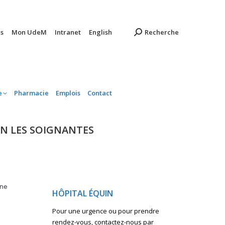
ambulatoire
Pharmacie
Emplois
Contact
s
Mon UdeM
Intranet
English
Recherche
e
Pharmacie
Emplois
Contact
ON LES SOIGNANTES
ine
HÔPITAL ÉQUIN
Pour une urgence ou pour prendre
rendez-vous, contactez-nous par