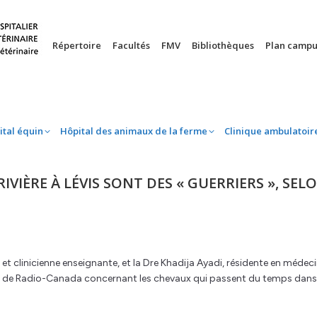
nie
Hôpital équin
Hôpital des animaux de la ferme
Clinique 
Répertoire
Facultés
FMV
Bibliothèques
Plan campu
ital équin
Hôpital des animaux de la ferme
Clinique ambulatoir
VIÈRE À LÉVIS SONT DES « GUERRIERS », SEL
et clinicienne enseignante, et la Dre Khadija Ayadi, résidente en médec
au de Radio-Canada concernant les chevaux qui passent du temps dans