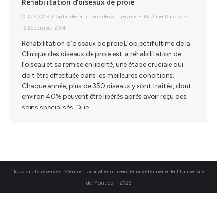
Réhabilitation d’oiseaux de proie
CHUV
,
COP
,
Hôpital des animaux de compagnie
By
Julie Dufour
16 Décembre 2014
Réhabilitation d’oiseaux de proie L’objectif ultime de la
Clinique des oiseaux de proie est la réhabilitation de
l’oiseau et sa remise en liberté, une étape cruciale qui
doit être effectuée dans les meilleures conditions.
Chaque année, plus de 350 oiseaux y sont traités, dont
environ 40% peuvent être libérés après avoir reçu des
soins specialisés. Que…
Tous droits réservés | Centre hospitalier universitaire vétérinaire de l'Université
de Montréal | 2026