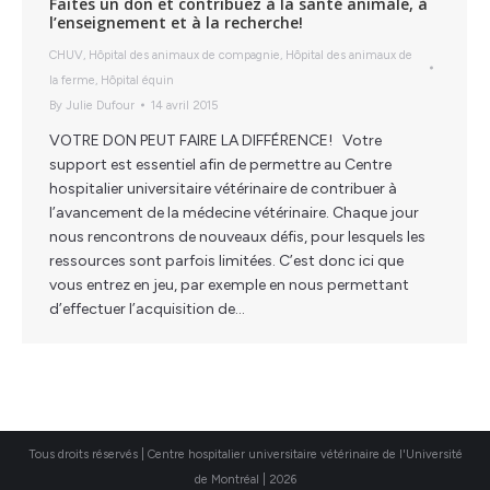
Faites un don et contribuez à la santé animale, à
l’enseignement et à la recherche!
CHUV
,
Hôpital des animaux de compagnie
,
Hôpital des animaux de
la ferme
,
Hôpital équin
By
Julie Dufour
14 avril 2015
VOTRE DON PEUT FAIRE LA DIFFÉRENCE! Votre
support est essentiel afin de permettre au Centre
hospitalier universitaire vétérinaire de contribuer à
l’avancement de la médecine vétérinaire. Chaque jour
nous rencontrons de nouveaux défis, pour lesquels les
ressources sont parfois limitées. C’est donc ici que
vous entrez en jeu, par exemple en nous permettant
d’effectuer l’acquisition de…
Tous droits réservés | Centre hospitalier universitaire vétérinaire de l'Université
de Montréal | 2026