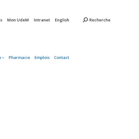
ambulatoire
Pharmacie
Emplois
Contact
s
Mon UdeM
Intranet
English
Recherche
e
Pharmacie
Emplois
Contact