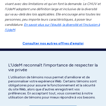
vivant avec des limitations et qui en font la demande. Le CHUV et
l’UdeM adoptent une définition large et inclusive de la diversité
qui va au-delà des lois applicables. Elle encourage ainsi toutes les
personnes, peu importe leurs caractéristiques, à poser leur
candidature.
En savoir plus sur l’équité, la diversité et l’inclusion à
l’UdeM
.
Consulter nos autres offres d’emploi
L’UdeM reconnaît l’importance de respecter la
Partagez!
vie privée
L’utilisation de témoins nous permet d’améliorer et de
Share
Share
Share
personnaliser votre expérience Web. Certains témoins sont
obligatoires pour assurer le fonctionnement et la sécurité
on
on
on
du site Web, alors que d’autres enregistrent vos
Facebook
X
LinkedIn
préférences. En acceptant tout, vous consentez à notre
utilisation de témoins pour mieux répondre à vos besoins.