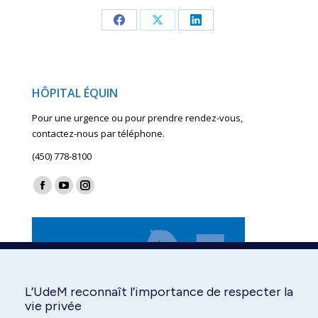
Share
Share
Share
on
on
on
Facebook
X
LinkedIn
HÔPITAL ÉQUIN
Pour une urgence ou pour prendre rendez-vous,
contactez-nous par téléphone.
(450) 778-8100
Find us on:
Facebook
YouTube
Instagram
page
page
page
opens
opens
opens
in
in
in
new
new
new
window
window
window
L’UdeM reconnaît l’importance de respecter la
vie privée