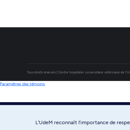
Tous droits réservés | Centre hospitalier universitaire vétérinaire de l'
Paramètres des témoins
L’UdeM reconnaît l’importance de respec