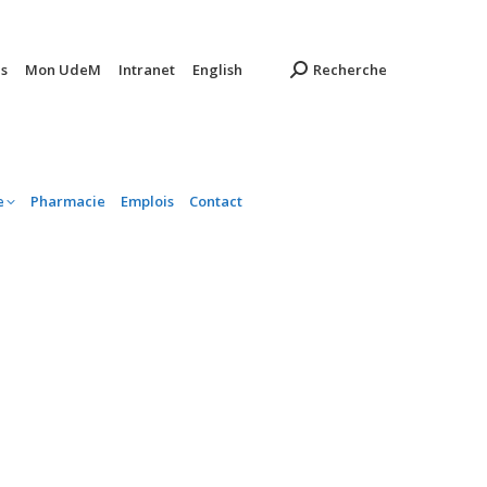
ambulatoire
Pharmacie
Emplois
Contact
s
Mon UdeM
Intranet
English
Recherche
e
Pharmacie
Emplois
Contact