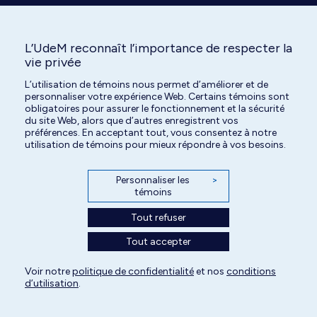
L’UdeM reconnaît l’importance de respecter la
vie privée
L’utilisation de témoins nous permet d’améliorer et de
Tous droits réservés | Centre hospitalier universitaire vétérinaire de l'Université
personnaliser votre expérience Web. Certains témoins sont
de Montréal | 2026
obligatoires pour assurer le fonctionnement et la sécurité
du site Web, alors que d’autres enregistrent vos
Paramètres des témoins
préférences. En acceptant tout, vous consentez à notre
utilisation de témoins pour mieux répondre à vos besoins.
Personnaliser les
>
témoins
Tout refuser
Tout accepter
Voir notre
politique de confidentialité
et nos
conditions
d’utilisation
.