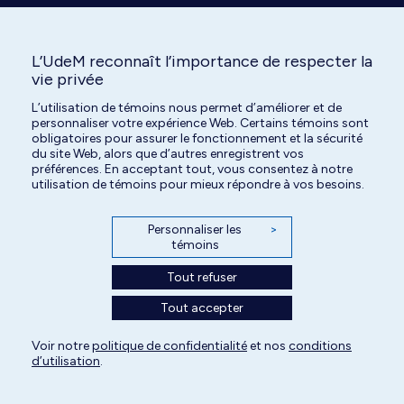
L’UdeM reconnaît l’importance de respecter la
vie privée
L’utilisation de témoins nous permet d’améliorer et de
Tous droits réservés | Centre hospitalier universitaire vétérinaire de l'Université
personnaliser votre expérience Web. Certains témoins sont
de Montréal | 2026
obligatoires pour assurer le fonctionnement et la sécurité
du site Web, alors que d’autres enregistrent vos
Paramètres des témoins
préférences. En acceptant tout, vous consentez à notre
utilisation de témoins pour mieux répondre à vos besoins.
Personnaliser les
>
témoins
Tout refuser
Tout accepter
Voir notre
politique de confidentialité
et nos
conditions
d’utilisation
.