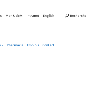
ambulatoire
Pharmacie
Emplois
Contact
s
Mon UdeM
Intranet
English
Recherche
e
Pharmacie
Emplois
Contact