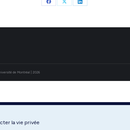
Share
Share
Share
on
on
on
Facebook
X
LinkedIn
Université de Montréal | 2026
ter la vie privée