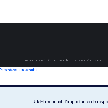
Tous droits réservés | Centre hospitalier universitaire vétérinaire de l'
Paramètres des témoins
L’UdeM reconnaît l’importance de respec