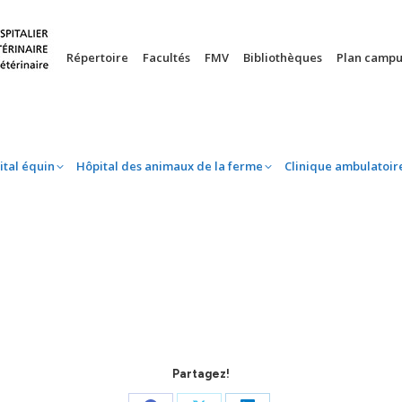
nie
Hôpital équin
Hôpital des animaux de la ferme
Clinique 
Répertoire
Facultés
FMV
Bibliothèques
Plan campu
ital équin
Hôpital des animaux de la ferme
Clinique ambulatoir
Partagez!