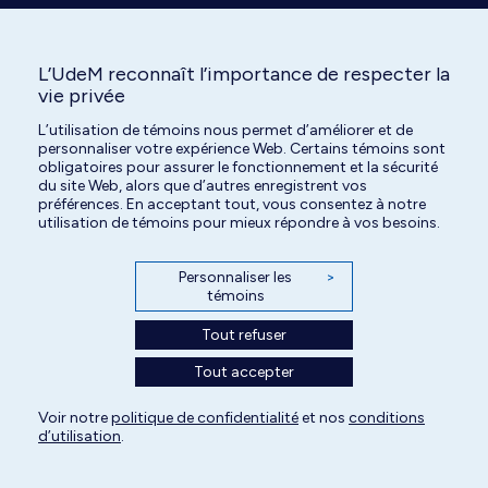
L’UdeM reconnaît l’importance de respecter la
vie privée
L’utilisation de témoins nous permet d’améliorer et de
Tous droits réservés | Centre hospitalier universitaire vétérinaire de l'Université
personnaliser votre expérience Web. Certains témoins sont
de Montréal | 2026
obligatoires pour assurer le fonctionnement et la sécurité
du site Web, alors que d’autres enregistrent vos
Paramètres des témoins
préférences. En acceptant tout, vous consentez à notre
utilisation de témoins pour mieux répondre à vos besoins.
Personnaliser les
>
témoins
Tout refuser
Tout accepter
Voir notre
politique de confidentialité
et nos
conditions
d’utilisation
.