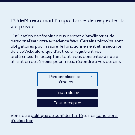
L’UdeM reconnaît l’importance de respecter la
vie privée
L’utilisation de témoins nous permet d’améliorer et de
Tous droits réservés | Centre hospitalier universitaire vétérinaire de l'Université
personnaliser votre expérience Web. Certains témoins sont
de Montréal | 2026
obligatoires pour assurer le fonctionnement et la sécurité
du site Web, alors que d’autres enregistrent vos
Paramètres des témoins
préférences. En acceptant tout, vous consentez à notre
utilisation de témoins pour mieux répondre à vos besoins.
Personnaliser les
>
témoins
Tout refuser
Tout accepter
Voir notre
politique de confidentialité
et nos
conditions
d’utilisation
.