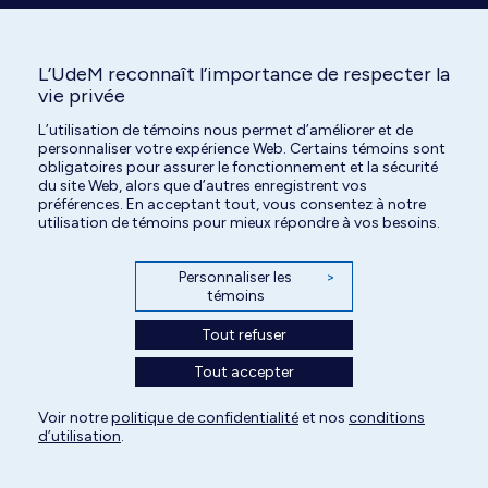
L’UdeM reconnaît l’importance de respecter la
vie privée
L’utilisation de témoins nous permet d’améliorer et de
Tous droits réservés | Centre hospitalier universitaire vétérinaire de l'Université
personnaliser votre expérience Web. Certains témoins sont
de Montréal | 2026
obligatoires pour assurer le fonctionnement et la sécurité
du site Web, alors que d’autres enregistrent vos
Paramètres des témoins
préférences. En acceptant tout, vous consentez à notre
utilisation de témoins pour mieux répondre à vos besoins.
Personnaliser les
>
témoins
Tout refuser
Tout accepter
Voir notre
politique de confidentialité
et nos
conditions
d’utilisation
.