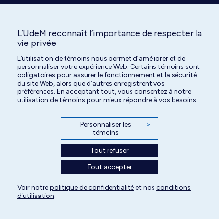
L’UdeM reconnaît l’importance de respecter la
vie privée
L’utilisation de témoins nous permet d’améliorer et de
Tous droits réservés | Centre hospitalier universitaire vétérinaire de l'Université
personnaliser votre expérience Web. Certains témoins sont
de Montréal | 2026
obligatoires pour assurer le fonctionnement et la sécurité
du site Web, alors que d’autres enregistrent vos
Paramètres des témoins
préférences. En acceptant tout, vous consentez à notre
utilisation de témoins pour mieux répondre à vos besoins.
Personnaliser les
>
témoins
Tout refuser
Tout accepter
Voir notre
politique de confidentialité
et nos
conditions
d’utilisation
.