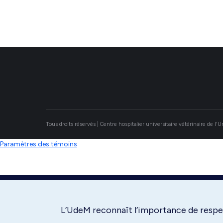
Tous droits réservés | Centre hospitalier universitaire vétérinaire de l'
Paramètres des témoins
L’UdeM reconnaît l’importance de respec