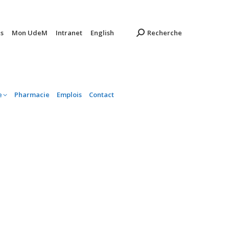
ambulatoire
Pharmacie
Emplois
Contact
s
Mon UdeM
Intranet
English
Recherche
e
Pharmacie
Emplois
Contact