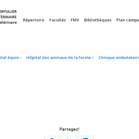
nie
Hôpital équin
Hôpital des animaux de la ferme
Clinique 
Répertoire
Facultés
FMV
Bibliothèques
Plan campu
ital équin
Hôpital des animaux de la ferme
Clinique ambulatoir
Partagez!