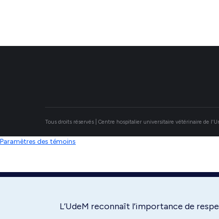
Tous droits réservés | Centre hospitalier universitaire vétérinaire de l'
Paramètres des témoins
L’UdeM reconnaît l’importance de respec