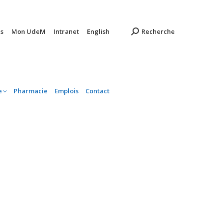
ambulatoire
Pharmacie
Emplois
Contact
s
Mon UdeM
Intranet
English
Recherche
e
Pharmacie
Emplois
Contact